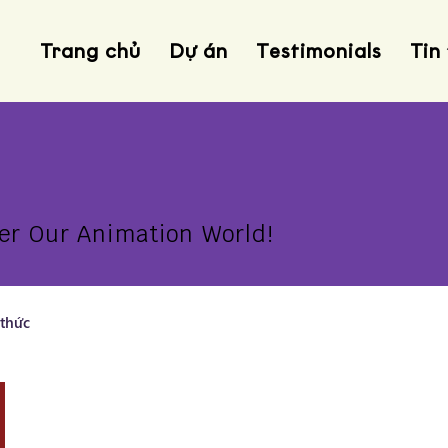
Trang chủ
Dự án
Testimonials
Tin
er Our Animation World!
 thức