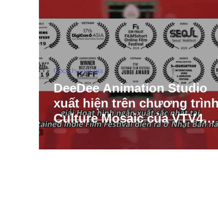
Góc chuyên gia
DeeDee Animation Studio
xuất hiện trên chương trìn
Culture Mosaic của VTV4
(2025)