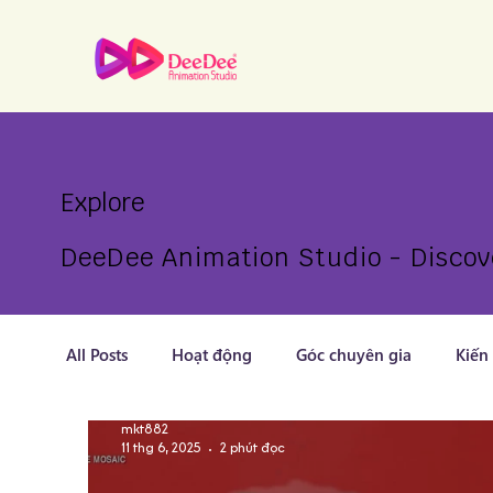
Explore
DeeDee Animation Studio
- Discov
All Posts
Hoạt động
Góc chuyên gia
Kiến
mkt882
11 thg 6, 2025
2 phút đọc