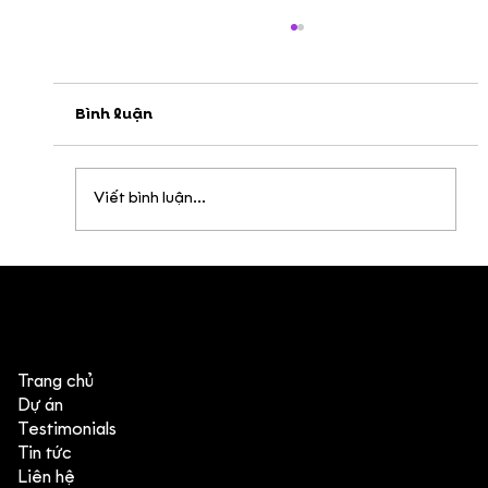
Bình luận
Viết bình luận...
Year End Party: Dear 2024… Thank
You!
Trang chủ
Dự án
Testimonials
Tin tức
Liên hệ