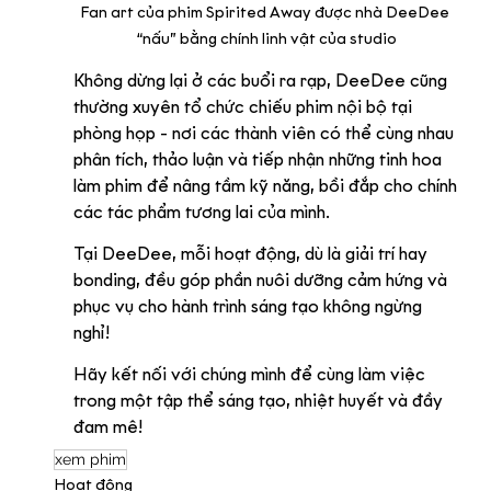
Fan art của phim Spirited Away được nhà DeeDee 
“nấu” bằng chính linh vật của studio
Không dừng lại ở các buổi ra rạp, DeeDee cũng 
thường xuyên tổ chức chiếu phim nội bộ tại 
phòng họp - nơi các thành viên có thể cùng nhau 
phân tích, thảo luận và tiếp nhận những tinh hoa 
làm phim để nâng tầm kỹ năng, bồi đắp cho chính 
các tác phẩm tương lai của mình.
Tại DeeDee, mỗi hoạt động, dù là giải trí hay 
bonding, đều góp phần nuôi dưỡng cảm hứng và 
phục vụ cho hành trình sáng tạo không ngừng 
nghỉ!
Hãy kết nối với chúng mình để cùng làm việc 
trong một tập thể sáng tạo, nhiệt huyết và đầy 
đam mê!
xem phim
Hoạt động