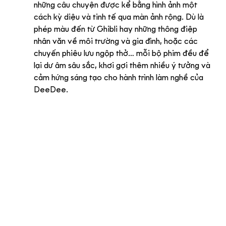
những câu chuyện được kể bằng hình ảnh một 
cách kỳ diệu và tinh tế qua màn ảnh rộng. Dù là 
phép màu đến từ Ghibli hay những thông điệp 
nhân văn về môi trường và gia đình, hoặc các 
chuyến phiêu lưu ngộp thở… mỗi bộ phim đều để 
lại dư âm sâu sắc, khơi gợi thêm nhiều ý tưởng và 
cảm hứng sáng tạo cho hành trình làm nghề của 
DeeDee.