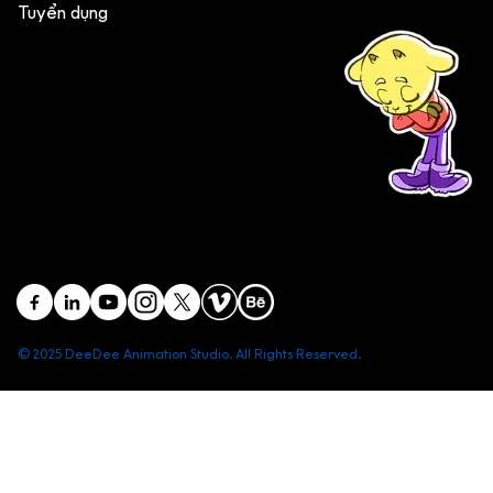
Tuyển dụng
(+84) 903 415 890
Head office: Central Point Bld., No. 219 Trung Kinh Str.,
Cau Giay Dist., Hanoi, Vietnam
Branch office: SGR Bld., No. 167 -169 Dien Bien Phu Str.,
District 1, Ho Chi Minh City, Vietnam
contact@deedeestudio.net
© 2025 DeeDee Animation Studio. All Rights Reserved.