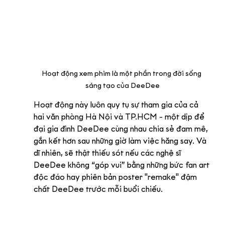
Hoạt động xem phim là một phần trong đời sống 
sáng tạo của DeeDee
Hoạt động này luôn quy tụ sự tham gia của cả 
hai văn phòng Hà Nội và TP.HCM - một dịp để 
đại gia đình DeeDee cùng nhau chia sẻ đam mê, 
gắn kết hơn sau những giờ làm việc hăng say. Và 
dĩ nhiên, sẽ thật thiếu sót nếu các nghệ sĩ 
DeeDee không “góp vui” bằng những bức fan art 
độc đáo hay phiên bản poster "remake" đậm 
chất DeeDee trước mỗi buổi chiếu.