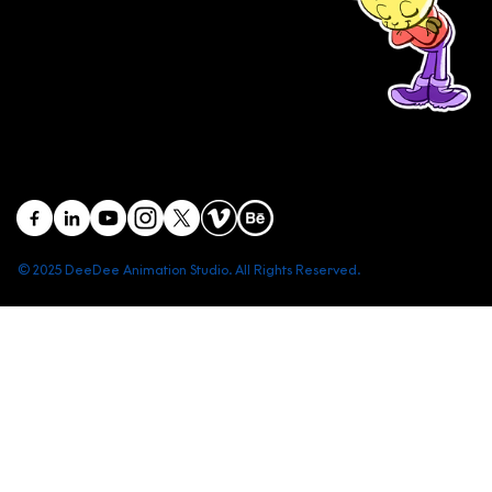
(+84) 903 415 890
Head office: Central Point Bld., No. 219 Trung Kinh Str.,
Cau Giay Dist., Hanoi, Vietnam
Branch office: SGR Bld., No. 167 -169 Dien Bien Phu Str.,
District 1, Ho Chi Minh City, Vietnam
contact@deedeestudio.net
© 2025 DeeDee Animation Studio. All Rights Reserved.