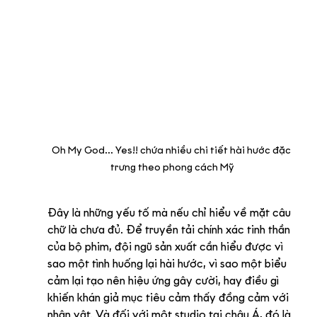
Oh My God... Yes!! chứa nhiều chi tiết hài hước đặc 
trưng theo phong cách Mỹ
Đây là những yếu tố mà nếu chỉ hiểu về mặt câu 
chữ là chưa đủ. Để truyền tải chính xác tinh thần 
của bộ phim, đội ngũ sản xuất cần hiểu được vì 
sao một tình huống lại hài hước, vì sao một biểu 
cảm lại tạo nên hiệu ứng gây cười, hay điều gì 
khiến khán giả mục tiêu cảm thấy đồng cảm với 
nhân vật. Và đối với một studio tại châu Á, đó là 