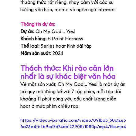
thưởng thức rất riêng, nhạy cảm với các xu 
hướng văn hóa, meme và ngôn ngữ internet.
Thông tin dự án:
Dự án:
 Oh My God… Yes!
Khách hàng:
 6 Poin
t Harness
Thể loại:
 Series hoạt hình dài tập
Năm sản xuất:
 2024
Thách thức: Khi rào cản lớn 
nhất là sự khác biệt văn hóa
Về mặt sản xuất, Oh My God... Yes! là một dự án 
có quy mô đáng kể với 7 tập phim, mỗi tập dài 
khoảng 11 phút cùng yêu cầu chất lượng diễn 
hoạt ở mức phim chiếu rạp.
https://video.wixstatic.com/video/091bd5_50c12e3
6a23e4fc2b9e67d74db122908/1080p/mp4/file.mp4