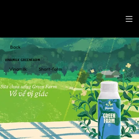
Back
VINAMILK GREENFARM
Vinamilk
Short-form