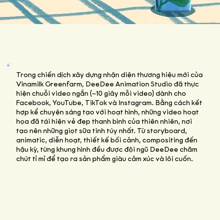
Trong chiến dịch xây dựng nhận diện thương hiệu mới của
Vinamilk Greenfarm, DeeDee Animation Studio đã thực
hiện chuỗi video ngắn (~10 giây mỗi video) dành cho
Facebook, YouTube, TikTok và Instagram. Bằng cách kết
hợp kể chuyện sáng tạo với hoạt hình, những video hoạt
họa đã tái hiện vẻ đẹp thanh bình của thiên nhiên, nơi
tạo nên những giọt sữa tinh túy nhất. Từ storyboard,
animatic, diễn hoạt, thiết kế bối cảnh, compositing đến
hậu kỳ, từng khung hình đều được đội ngũ DeeDee chăm
chút tỉ mỉ để tạo ra sản phẩm giàu cảm xúc và lôi cuốn.