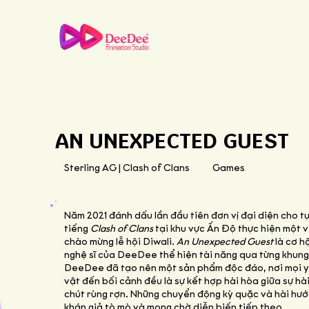
AN UNEXPECTED GUEST
Sterling AG | Clash of Clans
Games
Năm 2021 đánh dấu lần đầu tiên đơn vị đại diện cho t
tiếng
Clash of Clans
tại khu vực Ấn Độ thực hiện một v
chào mừng lễ hội Diwali.
An Unexpected Guest
là cơ h
nghệ sĩ của DeeDee thể hiện tài năng qua từng khung 
DeeDee đã tạo nên một sản phẩm độc đáo, nơi mọi yế
vật đến bối cảnh đều là sự kết hợp hài hòa giữa sự hà
chút rùng rợn. Những chuyển động kỳ quặc và hài hướ
khán giả tò mò và mong chờ diễn biến tiếp theo.