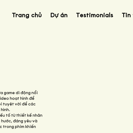
Trang chủ
Dự án
Testimonials
Tin
ựa game di động nổi
ideo hoạt hình để
ội tuyệt vời để các
hình.
u tố từ thiết kế nhân
i hước, đáng yêu và
c trong phim khiến