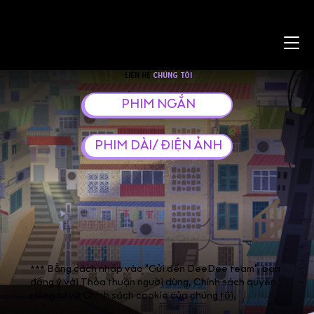
LIÊN HỆ
CHÚNG TÔI
PHIM NGẮN
PHIM DÀI/ ĐIỆN ẢNH
*** Bằng cách nhấp vào "Gửi đến DeeDee team", bạn
đồng ý với Thỏa thuận người dùng, Chính sách quyền
riêng tư và Chính sách cookie của chúng tôi.