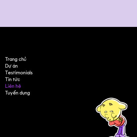
Trang chủ
Dự án
Testimonials
Tin tức
Liên hệ
Tuyển dụng
(+84) 903 415 890
Head office: Central Point Bld., No. 219 Trung Kinh Str.,
Cau Giay Dist., Hanoi, Vietnam