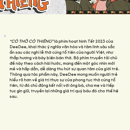
“CÓ THỜ CÓ THIÊNG”
là phim hoạt hình Tết 2023 của
DeeDee, khai thác ý nghĩa văn hóa và tâm linh sâu sắc
ẩn sau các nghi lễ thờ cúng tổ tiên của người Việt, như
thắp hương và bày biện bàn thờ. Bộ phim truyền tải chủ
đề này theo cách hài hước, mang đến một góc nhìn mới
mẻ và hấp dẫn, dễ dàng thu hút sự quan tâm của giới trẻ.
Thông qua tác phẩm này, DeeDee mong muốn người trẻ
hiểu rõ hơn về giá trị thực sự của phong tục thờ cúng tổ
tiên, từ đó chủ động kết nối với ông bà, cha mẹ và tiếp
tục gìn giữ, truyền lại những giá trị quý báu đó cho thế hệ
sau.