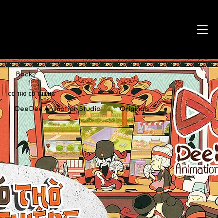
Back
CO THO CO THIENG
DeeDee Animation Studio
Originals