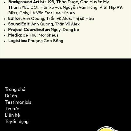
Background Artist:
J95, Thảo Dược, Cao Huyền My,
Thanh YEU DOI, Hân ko vui, Nguyễn Văn Hùng, Việt Hip 99,
Bliss, Caly, Lê Văn Đạt Lee Min Ah
Editor:
Anh Quang, Trần Vũ Alex, Thị xã Hòa
Sound Edit:
Anh Quang, Trần Vũ Alex
Project Coordinator:
Ngụy, Dang be
Media:
bé Thu, Morpheus
Logistics:
Phượng Cao Bằng
Trang chủ
Dự án
Testimonials
Tin tức
Liên hệ
Tuyển dụng