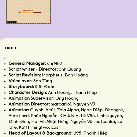
CREDIT
General Manager:
chị Như
Script writer - Director:
anh Quang
Script Revision:
Morpheus, Bạn Hoàng
Voice over:
Sơn Tùng
Storyboard:
Kiệt Đoàn
Character Design:
Anh Hoàng, Thanh Hiệp
Animation Supervisor:
Ông Hoàng
Animation Director:
matcanloi, Nguyễn Vũ
Animator:
Quỳnh 16 tủi, Tola Alpha, Ngọc Diệp, Dhangnk,
Free Lord, Phúc Nguyễn, K H A N H, Lê Vân, Linh Nguyen,
Đinh Đinh, Hại Vũ, Nhật Hưng, Nguyễn Vũ, matcanloi, Le
late, Kattt, mingtwo, Last
Head of Layout & Background:
J95, Thanh Hiệp