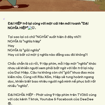
ĐẠI HIỆP trở lại cùng với một cái tên mới toanh "ĐẠI
NGHĨA HIỆP"
.
Tại sao lại có chữ "NGHĨA" xuất hiện ở đây nhỉ?!
NGHĨA là "nghĩa hiệp"
Hay
NGHĨA là "giải nghĩa"
Hay có bất cứ một ý nghĩa nào đằng sau đó không?!
Chắc chắn là có rồi, 9 tập phim, mỗi tập một "nghĩa" khác
nhau sẽ khiến người xem phải bất ngờ với lần trở lại này
của Đại Hiệp. Cậu ta không còn chỉ "giỏi" khua đao múa
kiếm nữa. Cùng với Râu Xồm, Hiệp sẽ tung hoành ngang
dọc, khiến biết bao nhiêu người ngả mình nể phục bởi rất
nhiều "nghĩa".
ĐẠI NGHĨA HIỆP - Phát sóng 9 tập phim trên TV360 cùng
với các kênh Tiktok, Youtube & Facebook của DeeDee
😎.