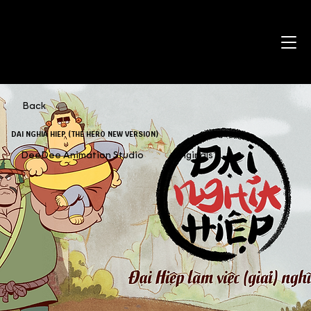
Back
DAI NGHIA HIEP (THE HERO NEW VERSION)
DeeDee Animation Studio
Originals