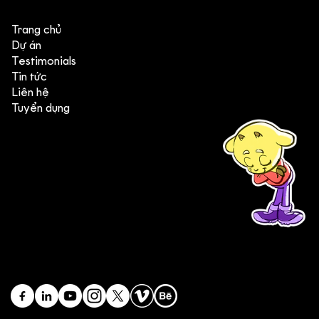
Trang chủ
Dự án
Testimonials
Tin tức
Liên hệ
Tuyển dụng
(+84) 903 415 890
Head office: Central Point Bld., No. 219 Trung Kinh Str.,
Cau Giay Dist., Hanoi, Vietnam
Branch office: SGR Bld., No. 167 -169 Dien Bien Phu Str.,
District 1, Ho Chi Minh City, Vietnam
contact@deedeestudio.net