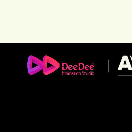
(+84) 903 415 890
Office: Central Point Bld., No. 219 Trung Kinh Str.