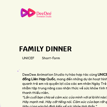
FAMILY DINNER
UNICEF
Short-form
DeeDee Animation Studio tự hào hợp tác cùng
UNICE
đồng Liên Hợp Quốc
, mang đến những dự án hoạt hìn
quanh trẻ em và quyền lợi của các em nhân
Ngày Trẻ 
nhằm tập trung nâng cao nhận thức về sức khỏe tinh 
thanh thiếu niên.
“Lần cuối bạn chia sẻ cảm xúc của mình với ai là khi nào
Hãy mạnh mẽ. Hãy cất tiếng nói. Cảm xúc của bạn rất q
Hãy cùng xóa bỏ định kiến về sức khỏe tinh thần.”