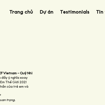
Trang chủ
Dự án
Testimonials
Tin
F Vietnam – Quỹ Nhi
h đầy ý nghĩa xoay
Em Thế Giới 2021
thần của trẻ em và
?
uan trọng.