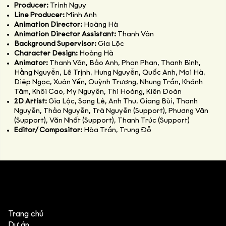
Producer:
Trinh Ngụy
Line Producer:
Minh Anh
Animation Director:
Hoàng Hà
Animation Director Assistant:
Thanh Vân
Background Supervisor:
Gia Lộc
Character Design:
Hoàng Hà
Animator:
Thanh Vân, Bảo Anh, Phan Phan, Thanh Bình,
Hằng Nguyễn, Lê Trịnh, Hưng Nguyễn, Quốc Anh, Mai Hà,
Diệp Ngọc, Xuân Yến, Quỳnh Trương, Nhung Trần, Khánh
Tâm, Khôi Cao, My Nguyễn, Thi Hoàng, Kiên Đoàn
2D Artist:
Gia Lộc, Song Lê, Anh Thư, Giang Bùi, Thanh
Nguyễn, Thảo Nguyễn, Trà Nguyễn (Support), Phương Văn
(Support), Văn Nhất (Support), Thanh Trúc (Support)
Editor/ Compositor:
Hòa Trần, Trung Đỗ
Trang chủ
Dự án