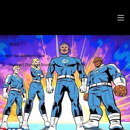
Back
MEET THE FANTASTIC FOUR
Marvel | Duncan Studio
Long-form