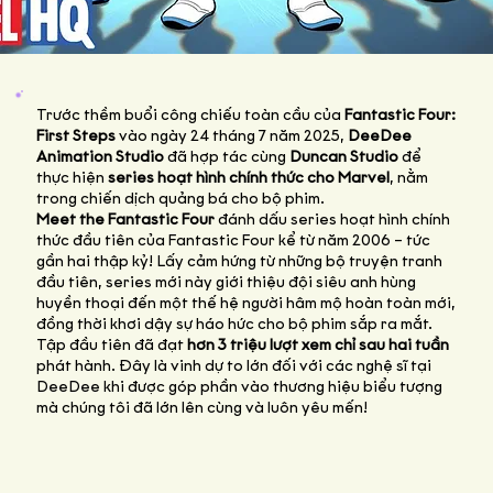
Trước thềm buổi công chiếu toàn cầu của
Fantastic Four:
First Steps
vào ngày 24 tháng 7 năm 2025,
DeeDee
Animation Studio
đã hợp tác cùng
Duncan Studio
để
thực hiện
series hoạt hình chính thức cho Marvel
, nằm
trong chiến dịch quảng bá cho bộ phim.
Meet the Fantastic Four
đánh dấu series hoạt hình chính
thức đầu tiên của Fantastic Four kể từ năm 2006 – tức
gần hai thập kỷ! Lấy cảm hứng từ những bộ truyện tranh
đầu tiên, series mới này giới thiệu đội siêu anh hùng
huyền thoại đến một thế hệ người hâm mộ hoàn toàn mới,
đồng thời khơi dậy sự háo hức cho bộ phim sắp ra mắt.
Tập đầu tiên đã đạt
hơn 3 triệu lượt xem chỉ sau hai tuần
phát hành. Đây là vinh dự to lớn đối với các nghệ sĩ tại
DeeDee khi được góp phần vào thương hiệu biểu tượng
mà chúng tôi đã lớn lên cùng và luôn yêu mến!