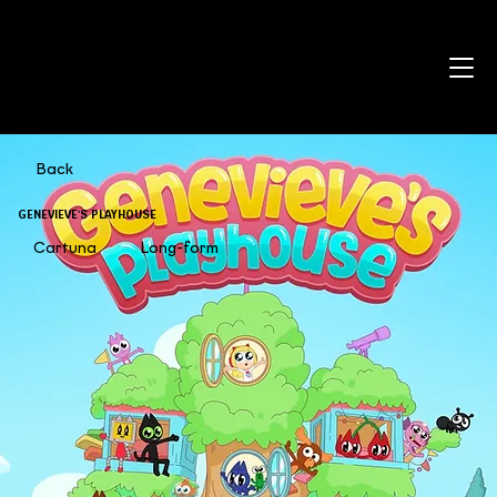
Back
GENEVIEVE'S PLAYHOUSE
Cartuna
Long-form