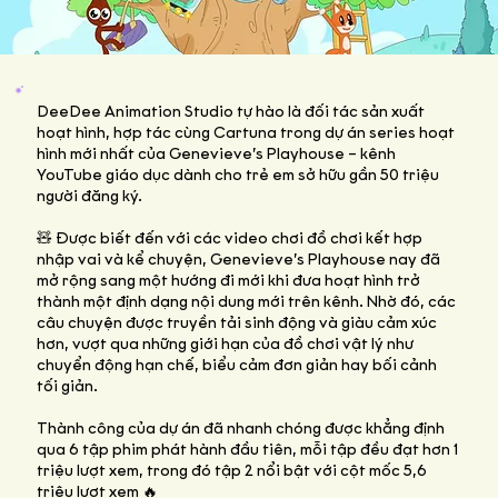
DeeDee Animation Studio tự hào là đối tác sản xuất
hoạt hình, hợp tác cùng Cartuna trong dự án series hoạt
hình mới nhất của Genevieve’s Playhouse – kênh
YouTube giáo dục dành cho trẻ em sở hữu gần 50 triệu
người đăng ký.
🧸 Được biết đến với các video chơi đồ chơi kết hợp
nhập vai và kể chuyện, Genevieve’s Playhouse nay đã
mở rộng sang một hướng đi mới khi đưa hoạt hình trở
thành một định dạng nội dung mới trên kênh. Nhờ đó, các
câu chuyện được truyền tải sinh động và giàu cảm xúc
hơn, vượt qua những giới hạn của đồ chơi vật lý như
chuyển động hạn chế, biểu cảm đơn giản hay bối cảnh
tối giản.
Thành công của dự án đã nhanh chóng được khẳng định
qua 6 tập phim phát hành đầu tiên, mỗi tập đều đạt hơn 1
triệu lượt xem, trong đó tập 2 nổi bật với cột mốc 5,6
triệu lượt xem 🔥