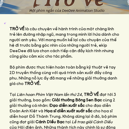
TRỞ VỀ
là câu chuyện về hành trình của một chàng lính
trẻ lên đường nhập ngũ, mang trong mình lời hứa dành cho
người anh yêu. Với mong muốn kể lại câu chuyện của thế
hệ đi trước bằng góc nhìn của những người trẻ, ekip
DeeDee đã lựa chọn cách tiếp cận đầy kịch tính nhưng
cũng giàu cảm xúc cho tác phẩm.
Bộ phim được thực hiện hoàn toàn bằng kỹ thuật vẽ tay
2D truyền thống cùng với quá trình sản xuất đầy công
phu. Những nỗ lực ấy đã mang về những giải thưởng danh
giá cho
TRỞ VỀ.
Tại
Liên hoan Phim Việt Nam lần thứ 24
,
TRỞ VỀ
đạt tới 3
giải thưởng, bao gồm:
Giải thưởng Bông Sen Bạc
cùng 2
giải thưởng cá nhân:
Đạo diễn xuất sắc
cho đạo diễn
Đoàn Anh Kiệt và
Họa sĩ diễn xuất xuất sắc
cho họa sĩ
diễn hoạt Đỗ Thành Trung. Không dừng lại ở đó, bộ phim
cũng đạt giải
Cánh Diều Bạc
tại
Lễ trao giải Cánh Diều
của Hội điện ảnh. Những thành tích này chính là sự động