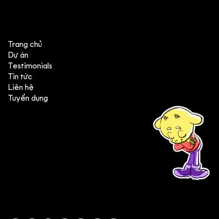
Trang chủ
Dự án
Testimonials
Tin tức
Liên hệ
Tuyển dụng
(+84) 903 415 890
Head office: Central Point Bld., No. 219 Trung Kinh Str.,
Cau Giay Dist., Hanoi, Vietnam
Branch office: SGR Bld., No. 167 -169 Dien Bien Phu Str.,
District 1, Ho Chi Minh City, Vietnam
contact@deedeestudio.net