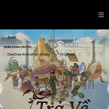
Back
HOME AGAIN (TRỞ VỀ)
DeeDee Animation Studio
Originals