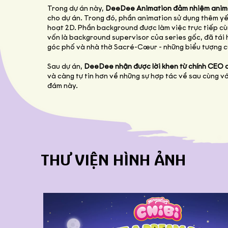
Trong dự án này,
DeeDee Animation đảm nhiệm anim
cho dự án. Trong đó, phần animation sử dụng thêm yế
hoạt 2D. Phần background được làm việc trực tiếp cù
vốn là background supervisor của series gốc, đã tái 
góc phố và nhà thờ Sacré-Cœur - những biểu tượng c
Sau dự án,
DeeDee nhận được lời khen từ chính CEO 
và càng tự tin hơn về những sự hợp tác về sau cùng vớ
đám này.
THƯ VIỆN HÌNH ẢNH