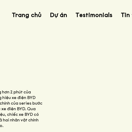
Trang chủ
Dự án
Testimonials
Tin
g hơn 2 phút của
g hiệu xe điện BYD
 chính của series bước
c xe điện BYD. Qua
ệu, chiếc xe BYD có
ả hai nhân vật chính
o.