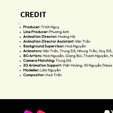
CREDIT
Producer:
Trinh Nguỵ
Line Producer:
Phương Anh
Animation Director:
Hoàng Hà
Animation Director Assistant:
Vân Trần
Background Supervisor:
Hoà Nguyễn
Animators:
Vân Trần, Trung Đỗ, Nhung Trần, Huy Đỗ
BG Artists:
Hoà Nguyễn, Giang Bùi, Thanh Nguyễn, H
Camera Matching:
Trung Đỗ
3D Animation Support:
Việt Hoàng, Vũ Nguyễn (Vexa 
Modeller:
Lâm Nguyễn
Compositor:
Hoà Trần