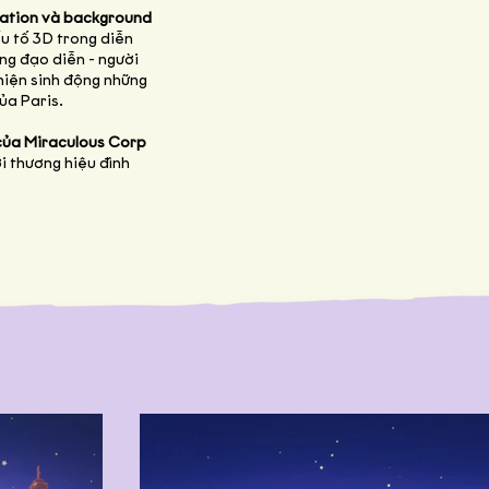
ation và background
u tố 3D trong diễn
ng đạo diễn - người
hiện sinh động những
ủa Paris.
của Miraculous Corp
i thương hiệu đình