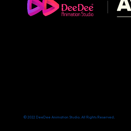
(+84) 903 415 890
Office: Central Point Bld., No. 219 Trung Kinh Str.
contact@deedeestudio.net
© 2022 DeeDee Animation Studio. All Rights Reserved.