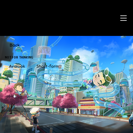
Back
NOT FOR THINKING
Avalook
Short-form