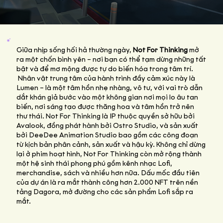
Giữa nhịp sống hối hả thường ngày,
Not For Thinking
mở
ra một chốn bình yên – nơi bạn có thể tạm dừng những tất
bật và để mơ mộng được tự do biến hóa trong tâm trí.
Nhân vật trung tâm của hành trình đầy cảm xúc này là
Lumen – là một tâm hồn nhẹ nhàng, vô tư, với vai trò dẫn
dắt khán giả bước vào một không gian nơi mọi lo âu tan
biến, nơi sáng tạo được thăng hoa và tâm hồn trở nên
thư thái. Not For Thinking là IP thuộc quyền sở hữu bởi
Avalook, đồng phát hành bởi Ostro Studio, và sản xuất
bởi DeeDee Animation Studio bao gồm các công đoạn
từ kịch bản phân cảnh, sản xuất và hậu kỳ. Không chỉ dừng
lại ở phim hoạt hình, Not For Thinking còn mở rộng thành
một hệ sinh thái phong phú gồm kênh nhạc Lofi,
merchandise, sách và nhiều hơn nữa. Dấu mốc đầu tiên
của dự án là ra mắt thành công hơn 2.000 NFT trên nền
tảng Dagora, mở đường cho các sản phẩm Lofi sắp ra
mắt.