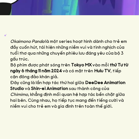
Okaimono Panda
là một series hoạt hình dành cho trẻ em
đầy cuốn hút, tái hiện những niềm vui và tinh nghịch của
tuổi thơ qua những chuyến phiêu lưu đáng yêu của bộ 3
gấu trúc.
Bộ phim được phát sóng trên
Tokyo MX
vào mỗi
thứ Tư từ
ngày 6 tháng 11 năm 2024
và có mặt trên
Hulu TV
, tiếp
cận đông đảo khán giả.
Đây cũng là lần hợp tác thứ hai giữa
DeeDee Animation
Studio
và
Shin-ei Animation
sau thành công của
Chimimo
, khẳng định mối quan hệ hợp tác bền chặt giữa
hai bên. Cùng nhau, họ tiếp tục mang đến tiếng cười và
niềm vui cho trẻ em và gia đình trên toàn thế giới.