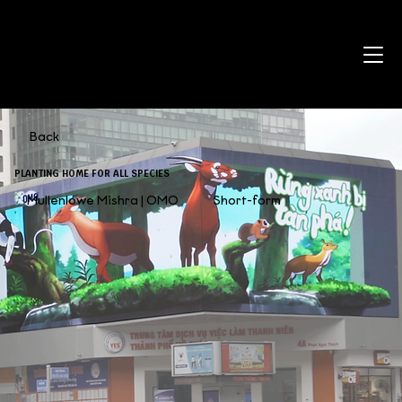
Back
PLANTING HOME FOR ALL SPECIES
Mullenlowe Mishra | OMO
Short-form