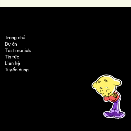
Trang chủ
Dự án
Testimonials
Tin tức
Liên hệ
Tuyển dụng
(+84) 903 415 890
Head office: Central Point Bld., No. 219 Trung Kinh Str.,
Cau Giay Dist., Hanoi, Vietnam
Branch office: SGR Bld., No. 167 -169 Dien Bien Phu Str.,
District 1, Ho Chi Minh City, Vietnam
contact@deedeestudio.net