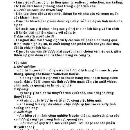
- Làm việc với các bộ phận liên quan (creative, production, marketing,
etc.) để đảm bảo sự thống nhất trong việc triển khai.
4. Tư vấn và chăm sóc khách hàng
- Liên tục theo dõi và cập nhật thông tin về nhu cầu và mong muốn
của khách hàng.
- Đảm bảo khách hàng luôn được cập nhật về tiến độ và tình hình của
dự án.
- Đề xuất các giải pháp nâng cao giá trị cho khách hàng và tìm cách
cải thiện trải nghiệm của họ với công ty.
5. Đầu mối giải quyết vấn đề
- Là người đầu mối trong việc xử lý các vấn đề phát sinh trong quá
trình thực hiện dự án, từ chất lượng sản phẩm đến các yêu cầu thay
đổi từ phía khách hàng.
- Đảm bảo các vấn đề được giải quyết nhanh chóng và hiệu quả, giảm
thiểu sự gián đoạn cho cả khách hàng và công ty.
Yêu cầu:
1. Kinh nghiệm:
- Có từ 3 năm kinh nghiệm ở vị trí tương tự trong lĩnh vực truyền
thông, quảng cáo hoặc production house.
- Kinh nghiệm làm việc với các khách hàng lớn, khách hàng nước
ngoài, đặc biệt là trong các lĩnh vực liên quan đến sản xuất video,
phim ảnh, và quảng cáo là một lợi thế
2. Kỹ năng:
- Kỹ năng giao tiếp và thuyết trình xuất sắc, khả năng thương
thuyết tốt.
- Kỹ năng quản lý dự án và tổ chức công việc hiệu quả.
- Khả năng làm việc đa nhiệm, chịu được áp lực cao và xử lý tình
huống linh hoạt.
3. Kiến thức:
- Am hiểu về ngành công nghiệp truyền thông, marketing, và các
xu hướng sáng tạo trong lĩnh vực quảng cáo.
- Hiểu biết về quy trình sản xuất phim, TVC, hoặc các sản phẩm
truyền thông