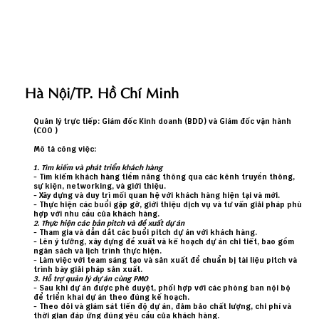
Hà Nội/TP. Hồ Chí Minh
Quản lý trực tiếp: Giám đốc Kinh doanh (BDD) và Giám đốc vận hành
(COO )
Mô tả công việc
:
1. Tìm kiếm và phát triển khách hàng
- Tìm kiếm khách hàng tiềm năng thông qua các kênh truyền thông,
sự kiện, networking, và giới thiệu.
- Xây dựng và duy trì mối quan hệ với khách hàng hiện tại và mới.
- Thực hiện các buổi gặp gỡ, giới thiệu dịch vụ và tư vấn giải pháp phù
hợp với nhu cầu của khách hàng.
2. Thực hiện các bản pitch và đề xuất dự án
- Tham gia và dẫn dắt các buổi pitch dự án với khách hàng.
- Lên ý tưởng, xây dựng đề xuất và kế hoạch dự án chi tiết, bao gồm
ngân sách và lịch trình thực hiện.
- Làm việc với team sáng tạo và sản xuất để chuẩn bị tài liệu pitch và
trình bày giải pháp sản xuất.
3. Hỗ trợ quản lý dự án cùng PMO
- Sau khi dự án được phê duyệt, phối hợp với các phòng ban nội bộ
để triển khai dự án theo đúng kế hoạch.
- Theo dõi và giám sát tiến độ dự án, đảm bảo chất lượng, chi phí và
thời gian đáp ứng đúng yêu cầu của khách hàng.