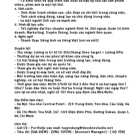
- Có kiến thức về quy trình sản xuất và hậu kỳ của các sản phẩm
video, phim ảnh là một lợi thế.
4. Tính cách:
- Tinh thần trách nhiệm cao, cẩn thận và chi tiết trong công việc.
- Tính cách năng động, sáng tạo và chủ động trong việc
- Là một người tích cực và mạnh mẽ.
5. Trình độ học vấn:
- Tốt nghiệp đại học chuyên ngành Kinh tế, Đối ngoại, Quản trị kinh
doanh, Marketing, Truyền thông, hoặc các ngành liên quan.
6. Ngôn ngữ:
- Thành thạo tiếng Anh và tiếng Việt (nói và viết)
Quyền lợi:
- Thu nhập: Lương vị trí từ 15-25tr/tháng theo target + Lương KPIs
- Thưởng dự án và các phúc lợi khác của công ty.
- Cơ hội thăng tiến trong môi trường sáng tạo, năng động.
- Được tham gia các dự án quốc tế.
- Tham gia du lịch nghỉ mát hàng năm.
- Được trang bị máy tính, cơ sở vật chất đầy đủ.
- Môi trường làm việc hiện đại, sáng tạo năng động, dân chủ, chuyên
nghiệp, có cơ hội thăng tiến.
- Thời gian làm việc: 8h30-17h30 từ thứ 2 đến thứ 6 và hai ngày thứ 7
(thứ 7 tuần đầu tiên và tuần thứ ba trong tháng). Nghỉ các ngày thứ 7
còn lại và chủ nhật, nghỉ Lễ Tết theo quy định của Nhà Nước.
Địa điểm làm việc:
- Hà Nội: Tòa nhà Central Point - 219 Trung Kính, Yên Hòa, Cầu Giấy, Hà
Nội.
- Hồ Chí Minh: Tòa SGR, 167 -169 Điện Biên Phủ, Đường Dakao, Quận 1,
Hồ Chí Minh
Liên hệ:
- Gửi CV – Portfolio vào mail: tuyendung@deedeestudio.net
- Tiêu đề: [ĐỊA ĐIỂM] - [ỨNG TUYỂN] – [Account Manager] – [ HỌ TÊN]