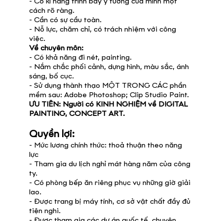
- Có kĩ năng trình bày ý tưởng của mình một
cách rõ ràng.
- Cần có sự cầu toàn.
- Nỗ lực, chăm chỉ, có trách nhiệm với công
việc.
Về chuyên môn:
- Có khả năng đi nét, painting.
- Nắm chắc phối cảnh, dựng hình, màu sắc, ánh
sáng, bố cục.
- Sử dụng thành thạo MỘT TRONG CÁC phần
mềm sau: Adobe Photoshop; Clip Studio Paint.
ƯU TIÊN: Người có KINH NGHIỆM về DIGITAL
PAINTING, CONCEPT ART.
Quyền lợi:
- Mức lương chính thức: thoả thuận theo năng
lực
- Tham gia du lịch nghỉ mát hàng năm của công
ty.
- Có phòng bếp ăn riêng phục vụ những giờ giải
lao.
- Được trang bị máy tính, cơ sở vật chất đầy đủ
tiện nghi.
- Được tham gia các dự án quốc tế, chuyên