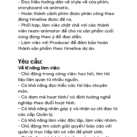
- Đọc hiểu hướng dẫn về style vẽ của phim,
storyboard và animatic.
- Hoàn thành cảnh phim được phân công theo
đúng timeline được đề ra.
- Phối hợp, làm việc chặt chẽ với các thành
viên team animator để cho ra sản phẩm cuối
cùng đúng theo ý đồ đạo diễn.
- Làm việc với Producer để đảm bảo hoàn
thành sản phẩm theo timeline dự án.
Yêu cầu:
Về kĩ năng làm việc:
- Chủ động trong công việc: học hỏi, tìm tài
liệu liên quan từ nhiều nguồn.
- Có khả năng đọc hiểu các tài liệu chuyên
môn.
- Có đam mê hoạt hình/ có định hướng nghề
nghiệp theo đuổi hoạt hình.
- Có khả năng nhận góp ý và nhận sự chỉ đạo từ
các cấp Quản lý.
- Có khả năng làm việc độc lập, làm việc nhóm.
- Chủ động tìm cách giải quyết/ báo cáo với
quản lý trực tiếp khi có vấn đề phát sinh.