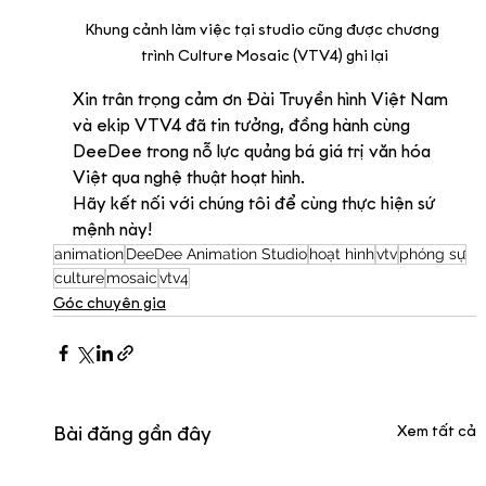
Khung cảnh làm việc tại studio cũng được chương 
trình Culture Mosaic (VTV4) ghi lại
Xin trân trọng cảm ơn Đài Truyền hình Việt Nam 
và ekip VTV4 đã tin tưởng, đồng hành cùng 
DeeDee trong nỗ lực quảng bá giá trị văn hóa 
Việt qua nghệ thuật hoạt hình.
Hãy kết nối với chúng tôi để cùng thực hiện sứ 
mệnh này!
animation
DeeDee Animation Studio
hoạt hình
vtv
phóng sự
culture
mosaic
vtv4
Góc chuyên gia
Xem tất cả
Bài đăng gần đây