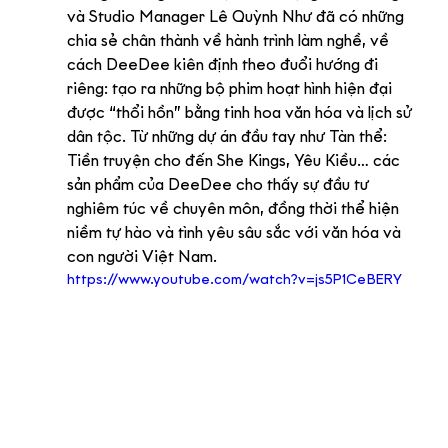
và Studio Manager Lê Quỳnh Như đã có những 
chia sẻ chân thành về hành trình làm nghề, về 
cách DeeDee kiên định theo đuổi hướng đi 
riêng: tạo ra những bộ phim hoạt hình hiện đại 
được “thổi hồn” bằng tinh hoa văn hóa và lịch sử 
dân tộc. Từ những dự án đầu tay như Tàn thể: 
Tiền truyện cho đến She Kings, Yêu Kiều… các 
sản phẩm của DeeDee cho thấy sự đầu tư 
nghiêm túc về chuyên môn, đồng thời thể hiện 
niềm tự hào và tình yêu sâu sắc với văn hóa và 
con người Việt Nam.
https://www.youtube.com/watch?v=js5P1CeBERY