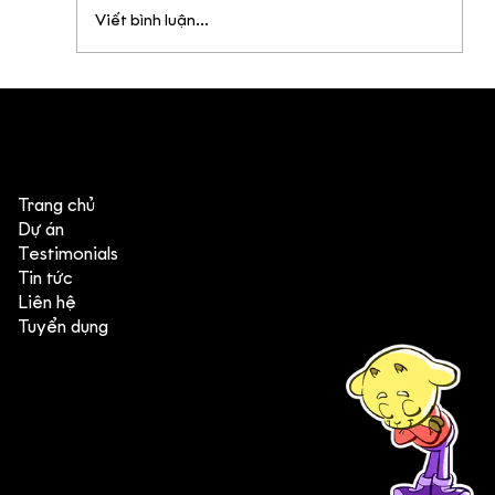
Viết bình luận...
DEEDEE x VTV3: Việt Nam Đa Sắc
Trang chủ
Dự án
Testimonials
Tin tức
Liên hệ
Tuyển dụng
(+84) 903 415 890
Head office: Central Point Bld., No. 219 Trung Kinh Str.,
Cau Giay Dist., Hanoi, Vietnam
Branch office: SGR Bld., No. 167 -169 Dien Bien Phu Str.,