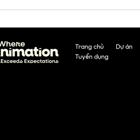
4 góc nhìn đáng chú ý từ
Thê
Annecy & MIFA 2026
Dee
VTV
Trang chủ
Dự án
Tuyển dụng
, Cau Giay Dist., Hanoi, Vietnam