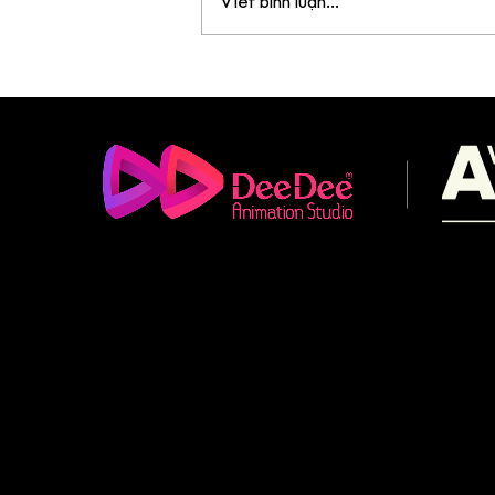
Viết bình luận...
Khóa đào tạo nội bộ
Storyboard 101: Khi mỗi
khung hình đều bắt đầu từ
tư duy kể chuyện
(+84) 903 415 890
Office: Central Point Bld., No. 219 Trung Kinh Str.
contact@deedeestudio.net