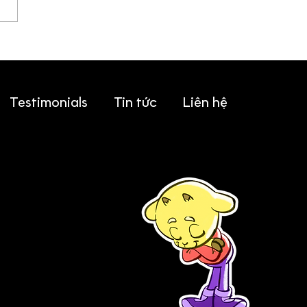
m một dự án của
Dee trên Cafe sáng
3
Testimonials
Tin tức
Liên hệ