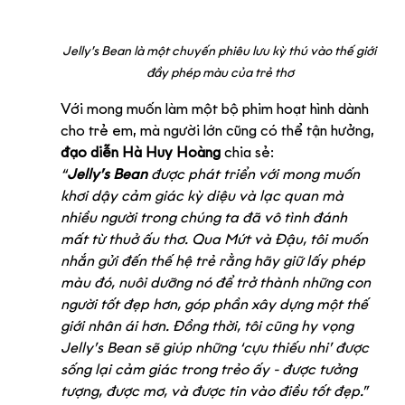
Jelly’s Bean là một chuyến phiêu lưu kỳ thú vào thế giới 
đầy phép màu của trẻ thơ
Với mong muốn làm một bộ phim hoạt hình dành 
cho trẻ em, mà người lớn cũng có thể tận hưởng, 
đạo diễn Hà Huy Hoàng
 chia sẻ:
“
Jelly’s Bean
 được phát triển với mong muốn 
khơi dậy cảm giác kỳ diệu và lạc quan mà 
nhiều người trong chúng ta đã vô tình đánh 
mất từ thuở ấu thơ. Qua Mứt và Đậu, tôi muốn 
nhắn gửi đến thế hệ trẻ rằng hãy giữ lấy phép 
màu đó, nuôi dưỡng nó để trở thành những con 
người tốt đẹp hơn, góp phần xây dựng một thế 
giới nhân ái hơn. Đồng thời, tôi cũng hy vọng 
Jelly’s Bean sẽ giúp những ‘cựu thiếu nhi’ được 
sống lại cảm giác trong trẻo ấy - được tưởng 
tượng, được mơ, và được tin vào điều tốt đẹp.”