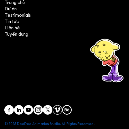
Trang chủ
Dự án
Testimonials
Tin tức
Liên hệ
Tuyển dụng
(+84) 903 415 890
Head office: Central Point Bld., No. 219 Trung Kinh Str.,
Cau Giay Dist., Hanoi, Vietnam
Branch office: SGR Bld., No. 167 -169 Dien Bien Phu Str.,
District 1, Ho Chi Minh City, Vietnam
contact@deedeestudio.net
© 2025 DeeDee Animation Studio. All Rights Reserved.