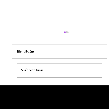
Bình luận
Viết bình luận...
DeeDee trên bản đồ Quốc tế: Khi
hoạt hình Việt Nam gõ cửa các không
gian văn hóa toàn cầu