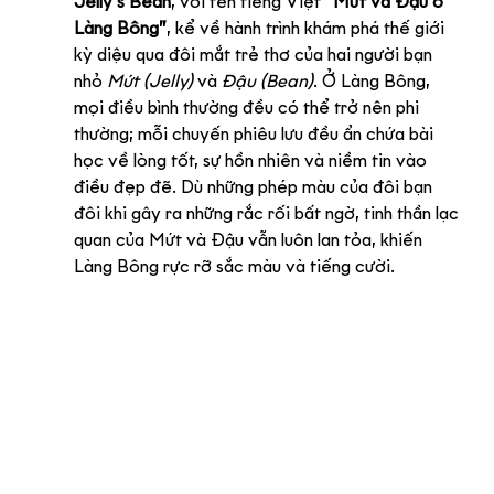
Jelly’s Bean
, với tên tiếng Việt 
“Mứt và Đậu ở 
Làng Bông”
, kể về hành trình khám phá thế giới 
kỳ diệu qua đôi mắt trẻ thơ của hai người bạn 
nhỏ 
Mứt (Jelly)
 và 
Đậu (Bean)
. Ở Làng Bông, 
mọi điều bình thường đều có thể trở nên phi 
thường; mỗi chuyến phiêu lưu đều ẩn chứa bài 
học về lòng tốt, sự hồn nhiên và niềm tin vào 
điều đẹp đẽ. Dù những phép màu của đôi bạn 
đôi khi gây ra những rắc rối bất ngờ, tinh thần lạc 
quan của Mứt và Đậu vẫn luôn lan tỏa, khiến 
Làng Bông rực rỡ sắc màu và tiếng cười.