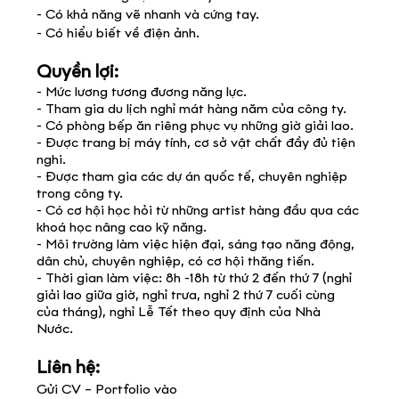
- Có khả năng vẽ nhanh và cứng tay.
- Có hiểu biết về điện ảnh.
Quyền lợi:
- Mức lương tương đương năng lực.
- Tham gia du lịch nghỉ mát hàng năm của công ty.
- Có phòng bếp ăn riêng phục vụ những giờ giải lao.
- Được trang bị máy tính, cơ sở vật chất đầy đủ tiện
nghi.
- Được tham gia các dự án quốc tế, chuyên nghiệp
trong công ty.
- Có cơ hội học hỏi từ những artist hàng đầu qua các
khoá học nâng cao kỹ năng.
- Môi trường làm việc hiện đại, sáng tạo năng động,
dân chủ, chuyên nghiệp, có cơ hội thăng tiến.
- Thời gian làm việc: 8h -18h từ thứ 2 đến thứ 7 (nghỉ
giải lao giữa giờ, nghỉ trưa, nghỉ 2 thứ 7 cuối cùng
của tháng), nghỉ Lễ Tết theo quy định của Nhà
Nước.
Liên hệ:
Gửi CV – Portfolio vào