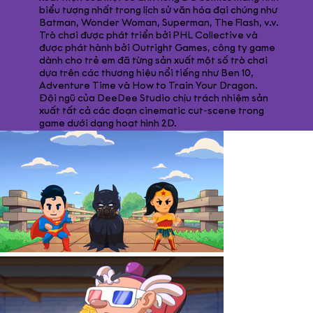
biểu tượng nhất trong lịch sử văn hóa đại chúng như
Batman, Wonder Woman, Superman, The Flash, v.v.
Trò chơi được phát triển bởi PHL Collective và
được phát hành bởi Outright Games, công ty game
dành cho trẻ em đã từng sản xuất một số trò chơi
dựa trên các thương hiệu nổi tiếng như Ben 10,
Adventure Time và How to Train Your Dragon.
Đội ngũ của DeeDee Studio chịu trách nhiệm sản
xuất tất cả các đoạn cinematic cut-scene trong
game dưới dạng hoạt hình 2D.