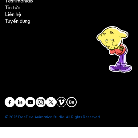
Testimonials
Tin tức
Liên hệ
Tuyển dụng
(+84) 903 415 890
Head office: Central Point Bld., No. 219 Trung Kinh Str.,
Cau Giay Dist., Hanoi, Vietnam
Branch office: SGR Bld., No. 167 -169 Dien Bien Phu Str.,
District 1, Ho Chi Minh City, Vietnam
contact@deedeestudio.net
© 2025 DeeDee Animation Studio. All Rights Reserved.