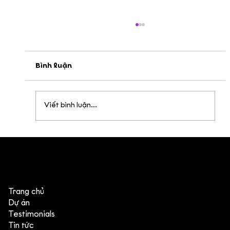
Bình luận
Viết bình luận...
Bên trong quy trình sản xuất hoạt
hình trọn gói của DeeDee
Trang chủ
Dự án
Testimonials
Tin tức