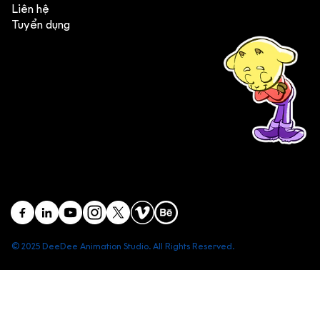
Liên hệ
Tuyển dụng
(+84) 903 415 890
Head office: Central Point Bld., No. 219 Trung Kinh Str.,
Cau Giay Dist., Hanoi, Vietnam
Branch office: SGR Bld., No. 167 -169 Dien Bien Phu Str.,
District 1, Ho Chi Minh City, Vietnam
contact@deedeestudio.net
© 2025 DeeDee Animation Studio. All Rights Reserved.