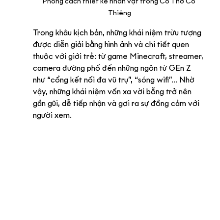
Phong cách thiết kế nhân vật trong Có Thờ Có 
Thiêng
Trong khâu kịch bản, những khái niệm trừu tượng 
được diễn giải bằng hình ảnh và chi tiết quen 
thuộc với giới trẻ: từ game Minecraft, streamer, 
camera đường phố đến những ngôn từ GEn Z 
như “cổng kết nối đa vũ trụ”, “sóng wifi”... Nhờ 
vậy, những khái niệm vốn xa vời bỗng trở nên 
gần gũi, dễ tiếp nhận và gợi ra sự đồng cảm với 
người xem.