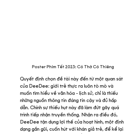
Poster Phim Tết 2023: Có Thờ Có Thiêng
Quyết định chọn đề tài này đến từ một quan sát 
của DeeDee: giới trẻ thực ra luôn tò mò và 
muốn tìm hiểu về văn hóa - lịch sử, chỉ là thiếu 
những nguồn thông tin đáng tin cậy và đủ hấp 
dẫn. Chính sự thiếu hụt này đã làm đứt gãy quá 
trình tiếp nhận truyền thống. Nhận ra điều đó, 
DeeDee tận dụng lợi thế của hoạt hình, một định 
dạng gần gũi, cuốn hút với khán giả trẻ, để kể lại 