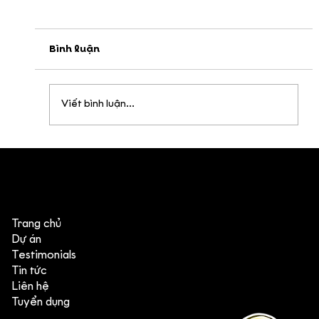
Bình luận
Viết bình luận...
Điều gì khiến hơn 60.000 bạn trẻ yêu
thích phim hoạt hình về tín ngưỡng
văn hóa Việt Nam
Trang chủ
Dự án
Testimonials
Tin tức
Liên hệ
Tuyển dụng