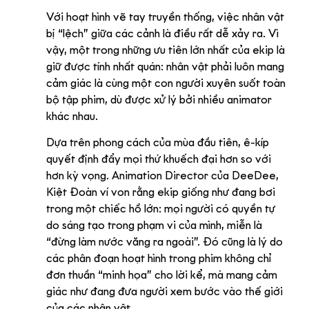
Với hoạt hình vẽ tay truyền thống, việc nhân vật 
bị “lệch” giữa các cảnh là điều rất dễ xảy ra. Vì 
vậy, một trong những ưu tiên lớn nhất của ekip là 
giữ được tính nhất quán: nhân vật phải luôn mang 
cảm giác là cùng một con người xuyên suốt toàn 
bộ tập phim, dù được xử lý bởi nhiều animator 
khác nhau.
Dựa trên phong cách của mùa đầu tiên, ê-kíp 
quyết định đẩy mọi thứ khuếch đại hơn so với 
hơn kỳ vọng. Animation Director của DeeDee, 
Kiệt Đoàn ví von rằng ekip giống như đang bơi 
trong một chiếc hồ lớn: mọi người có quyền tự 
do sáng tạo trong phạm vi của mình, miễn là 
“đừng làm nước văng ra ngoài”. Đó cũng là lý do 
các phân đoạn hoạt hình trong phim không chỉ 
đơn thuần “minh họa” cho lời kể, mà mang cảm 
giác như đang đưa người xem bước vào thế giới 
của các nhân vật.