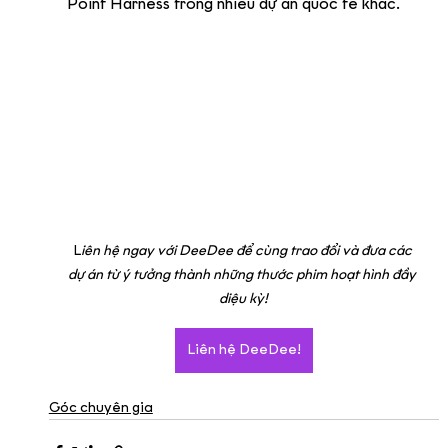
Point Harness trong nhiều dự án quốc tế khác.
L
iên hệ ngay với DeeDee để cùng trao đổi và đưa các 
dự án từ ý tưởng thành những thước phim hoạt hình đầy 
diệu kỳ!
Liên hệ DeeDee!
Góc chuyên gia