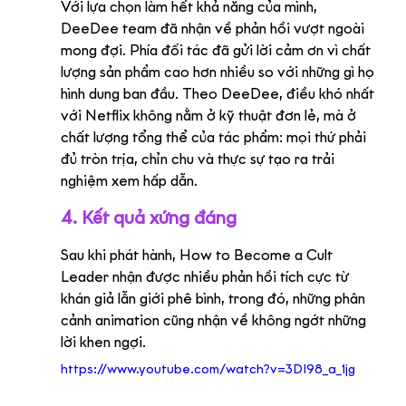
Với lựa chọn làm hết khả năng của mình, 
DeeDee team đã nhận về phản hồi vượt ngoài 
mong đợi. Phía đối tác đã gửi lời cảm ơn vì chất 
lượng sản phẩm cao hơn nhiều so với những gì họ 
hình dung ban đầu. Theo DeeDee, điều khó nhất 
với Netflix không nằm ở kỹ thuật đơn lẻ, mà ở 
chất lượng tổng thể của tác phẩm: mọi thứ phải 
đủ tròn trịa, chỉn chu và thực sự tạo ra trải 
nghiệm xem hấp dẫn.
4. Kết quả xứng đáng
Sau khi phát hành, How to Become a Cult 
Leader nhận được nhiều phản hồi tích cực từ 
khán giả lẫn giới phê bình, trong đó, những phân 
cảnh animation cũng nhận về không ngớt những 
lời khen ngợi.
https://www.youtube.com/watch?v=3DI98_a_1jg