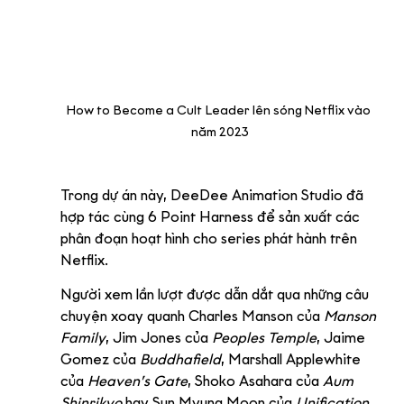
How to Become a Cult Leader lên sóng Netflix vào 
năm 2023
Trong dự án này, DeeDee Animation Studio đã 
hợp tác cùng 6 Point Harness để sản xuất các 
phân đoạn hoạt hình cho series phát hành trên 
Netflix.
Người xem lần lượt được dẫn dắt qua những câu 
chuyện xoay quanh Charles Manson của 
Manson 
Family
, Jim Jones của 
Peoples Temple
, Jaime 
Gomez của 
Buddhafield
, Marshall Applewhite 
của 
Heaven’s Gate
, Shoko Asahara của 
Aum 
Shinrikyo
 hay Sun Myung Moon của 
Unification 