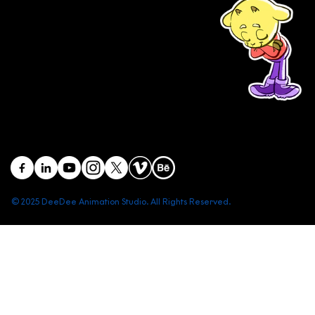
(+84) 903 415 890
Head office: Central Point Bld., No. 219 Trung Kinh Str.,
Cau Giay Dist., Hanoi, Vietnam
Branch office: SGR Bld., No. 167 -169 Dien Bien Phu Str.,
District 1, Ho Chi Minh City, Vietnam
contact@deedeestudio.net
© 2025 DeeDee Animation Studio. All Rights Reserved.