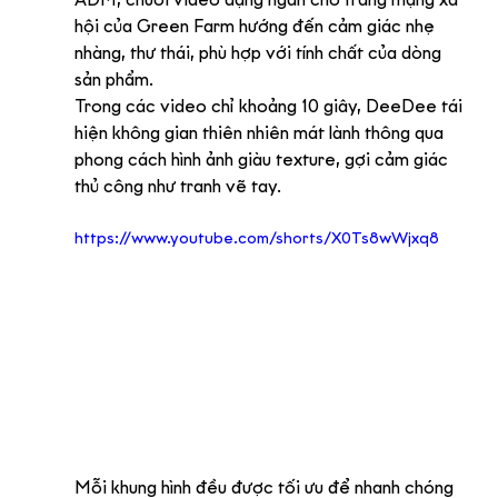
ADM, chuỗi video dạng ngắn cho trang mạng xã 
hội của Green Farm hướng đến cảm giác nhẹ 
nhàng, thư thái, phù hợp với tính chất của dòng 
sản phẩm.
Trong các video chỉ khoảng 10 giây, DeeDee tái 
hiện không gian thiên nhiên mát lành thông qua 
phong cách hình ảnh giàu texture, gợi cảm giác 
thủ công như tranh vẽ tay.
https://www.youtube.com/shorts/X0Ts8wWjxq8
Mỗi khung hình đều được tối ưu để nhanh chóng 