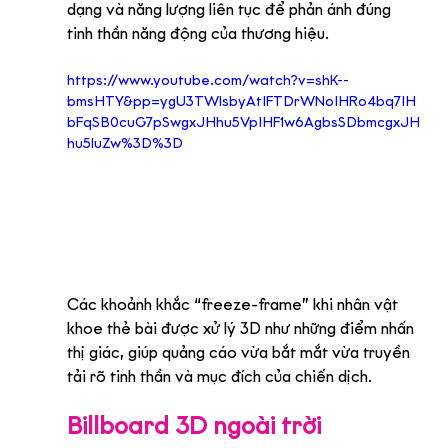
dạng và năng lượng liên tục để phản ánh đúng 
tinh thần năng động của thương hiệu.
https://www.youtube.com/watch?v=shK--
bmsHTY&pp=ygU3TWlsbyAtIFTDrWNoIHRo4bq7IH
bFqSB0cuG7pSwgxJHhu5VpIHF1w6AgbsSDbmcgxJH
hu5luZw%3D%3D
Các khoảnh khắc “freeze-frame” khi nhân vật 
khoe thẻ bài được xử lý 3D như những điểm nhấn 
thị giác, giúp quảng cáo vừa bắt mắt vừa truyền 
tải rõ tinh thần và mục đích của chiến dịch.
Billboard 3D ngoài trời