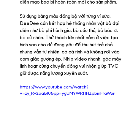
diện mạo bao bì hoàn toàn mới cho sản phẩm.
Sử dụng bảng màu đồng bộ với từng vị sữa, 
DeeDee cần kết hợp hệ thống nhân vật bò đại 
diện như bò phi hành gia, bò cầu thủ, bò bác sĩ, 
bò cử nhân. Thử thách lớn nhất nằm ở việc tạo 
hình sao cho đủ đáng yêu để thu hút trẻ nhỏ 
nhưng vẫn tự nhiên, có cá tính và không rơi vào 
cảm giác gượng ép. Nhịp video nhanh, góc máy 
linh hoạt cùng chuyển động vui nhộn giúp TVC 
giữ được năng lượng xuyên suốt.
https://www.youtube.com/watch?
v=zy_Rv2oaBI0&pp=ygUMYWRtIHZpbmFtaWxr