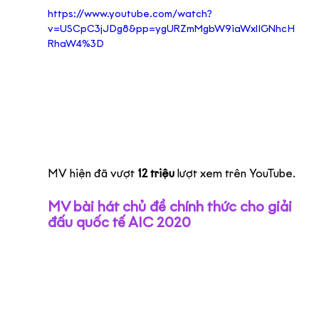
https://www.youtube.com/watch?
v=USCpC3jJDg8&pp=ygURZmMgbW9iaWxlIGNhcH
RhaW4%3D
MV hiện đã vượt 
12 triệu
 lượt xem trên YouTube.
MV bài hát chủ đề chính thức cho giải 
đấu quốc tế AIC 2020