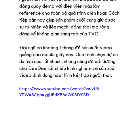
động quay demo với diễn viên mẫu làm 
reference cho toàn bộ quá trình diễn hoạt. Cách 
tiếp cận này giúp sản phẩm cuối cùng giữ được 
sự tự nhiên và liền mạch, đồng thời mở rộng 
đáng kể không gian sáng tạo của TVC.
Đội ngũ có khoảng 1 tháng để sản xuất video 
quảng cáo dài 45 giây này. Quá trình chạy dự án 
dù trôi qua rất nhanh, nhưng cũng đã bồi dưỡng 
cho DeeDee rất nhiều kinh nghiệm về sản xuất 
video định dạng hoạt hình kết hợp người thật.
https://www.youtube.com/watch?v=lvLB--
YPWA8&pp=ygUEdXB6aQ%3D%3D