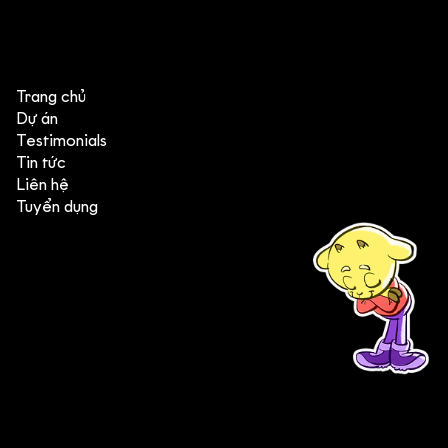
Sunny Side Down - Series Youtube
chất lượng cao
Trang chủ
Dự án
Testimonials
Tin tức
Liên hệ
Tuyển dụng
(+84) 903 415 890
Head office: Central Point Bld., No. 219 Trung Kinh Str.,
Cau Giay Dist., Hanoi, Vietnam
Branch office: SGR Bld., No. 167 -169 Dien Bien Phu Str.,
District 1, Ho Chi Minh City, Vietnam
contact@deedeestudio.net