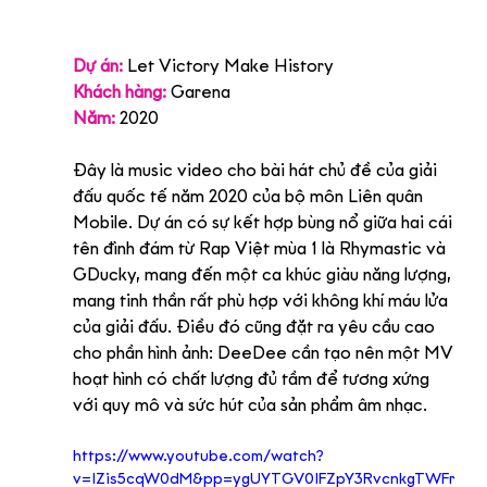
Dự án:
 Let Victory Make History
Khách hàng:
 Garena
Năm:
2020
Đây là music video cho bài hát chủ đề của giải 
đấu quốc tế năm 2020 của bộ môn Liên quân 
Mobile. Dự án có sự kết hợp bùng nổ giữa hai cái 
tên đình đám từ Rap Việt mùa 1 là Rhymastic và 
GDucky, mang đến một ca khúc giàu năng lượng, 
mang tinh thần rất phù hợp với không khí máu lửa 
của giải đấu. Điều đó cũng đặt ra yêu cầu cao 
cho phần hình ảnh: DeeDee cần tạo nên một MV 
hoạt hình có chất lượng đủ tầm để tương xứng 
với quy mô và sức hút của sản phẩm âm nhạc.
https://www.youtube.com/watch?
v=IZis5cqW0dM&pp=ygUYTGV0IFZpY3RvcnkgTWFr