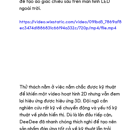
để tạo ảo giác chiều sâu trên màn hình LED 
ngoài trời.
https://video.wixstatic.com/video/091bd5_7869af8
ec3474d1886831c66194a332c/720p/mp4/file.mp4
Thử thách nằm ở việc nắm chắc được kỹ thuật 
để khiến một video hoạt hình 2D nhưng vẫn đem 
lại hiệu ứng được hiệu ứng 3D. Đội ngũ cần 
nghiên cứu rất kỹ về chuyển động và yếu tố kỹ 
thuật về phần hiển thị. Dù là lần đầu tiếp cận, 
DeeDee đã nhanh chóng thích nghi để tạo nên 
sản phẩm đáp ứng tốt cả về kỹ thuật lẫn trải 