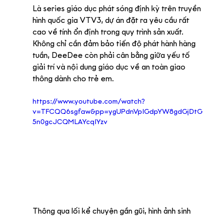
Là series giáo dục phát sóng định kỳ trên truyền 
hình quốc gia VTV3, dự án đặt ra yêu cầu rất 
cao về tính ổn định trong quy trình sản xuất.
Không chỉ cần đảm bảo tiến độ phát hành hàng 
tuần, DeeDee còn phải cân bằng giữa yếu tố 
giải trí và nội dung giáo dục về an toàn giao 
thông dành cho trẻ em.
https://www.youtube.com/watch?
v=TFCQQ6sgfaw&pp=ygUPdnVpIGdpYW8gdGjDtG
5n0gcJCQMLAYcqIYzv
Thông qua lối kể chuyện gần gũi, hình ảnh sinh 