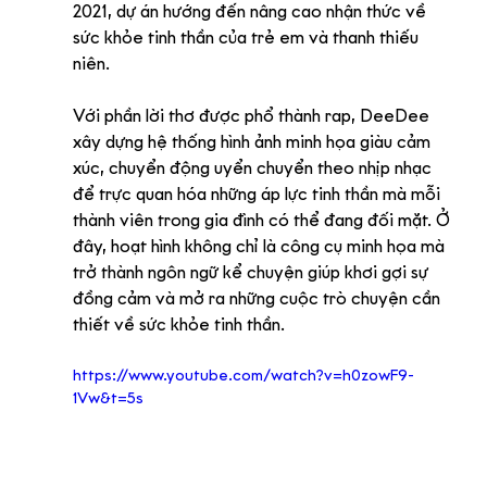
2021, dự án hướng đến nâng cao nhận thức về 
sức khỏe tinh thần của trẻ em và thanh thiếu 
niên.
Với phần lời thơ được phổ thành rap, DeeDee 
xây dựng hệ thống hình ảnh minh họa giàu cảm 
xúc, chuyển động uyển chuyển theo nhịp nhạc 
để trực quan hóa những áp lực tinh thần mà mỗi 
thành viên trong gia đình có thể đang đối mặt. Ở 
đây, hoạt hình không chỉ là công cụ minh họa mà 
trở thành ngôn ngữ kể chuyện giúp khơi gợi sự 
đồng cảm và mở ra những cuộc trò chuyện cần 
thiết về sức khỏe tinh thần.
https://www.youtube.com/watch?v=h0zowF9-
1Vw&t=5s