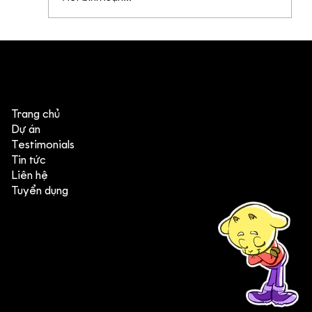
Bên trong quy trình sản xuất hoạt
hình trọn gói của DeeDee
Trang chủ
Dự án
Testimonials
Tin tức
Liên hệ
Tuyển dụng
(+84) 903 415 890
Head office: Central Point Bld., No. 219 Trung Kinh Str.,
Cau Giay Dist., Hanoi, Vietnam
Branch office: SGR Bld., No. 167 -169 Dien Bien Phu Str.,
District 1, Ho Chi Minh City, Vietnam