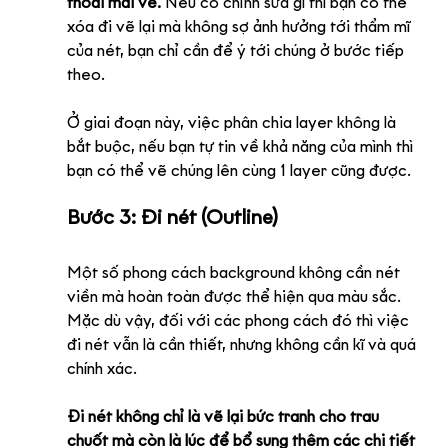
thoải mái vẽ.
 Nếu có chỉnh sửa gì thì bạn có thể 
xóa đi vẽ lại mà không sợ ảnh hưởng tới thẩm mĩ 
của nét, bạn chỉ cần để ý tới chúng ở bước tiếp 
theo. 
Ở giai đoạn này, việc phân chia layer không là 
bắt buộc, nếu bạn tự tin về khả năng của mình thì 
bạn có thể vẽ chúng lên cùng 1 layer cũng được.
Bước 3: Đi nét (Outline)
Một số phong cách background không cần nét 
viền mà hoàn toàn được thể hiện qua màu sắc. 
Mặc dù vậy, đối với các phong cách đó thì việc 
đi nét vẫn là cần thiết, nhưng không cần kĩ và quá 
chính xác.
Đi nét không chỉ là vẽ lại bức tranh cho trau 
chuốt mà còn là lúc để bổ sung thêm các chi tiết 