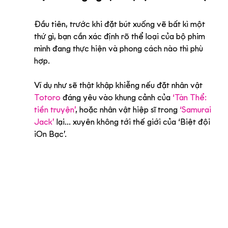
Đầu tiên, trước khi đặt bút xuống vẽ bất kì một 
thứ gì, bạn cần xác định rõ thể loại của bộ phim 
mình đang thực hiện và phong cách nào thì phù 
hợp. 
Ví dụ như sẽ thật khập khiễng nếu đặt nhân vật 
Totoro
 đáng yêu vào khung cảnh của 
‘Tàn Thể: 
tiền truyện’
, hoặc nhân vật hiệp sĩ trong 
‘Samurai 
Jack’
 lại... xuyên không tới thế giới của ‘Biệt đội 
iOn Bạc’.