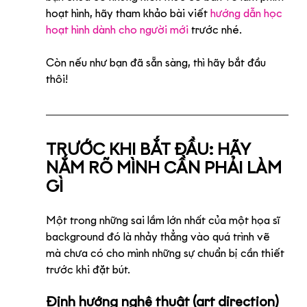
hoạt hình, hãy tham khảo bài viết 
hướng dẫn học 
hoạt hình dành cho người mới
 trước nhé. 
Còn nếu như bạn đã sẵn sàng, thì hãy bắt đầu 
thôi!
TRƯỚC KHI BẮT ĐẦU: HÃY 
NẮM RÕ MÌNH CẦN PHẢI LÀM 
GÌ
Một trong những sai lầm lớn nhất của một họa sĩ 
background đó là nhảy thẳng vào quá trình vẽ 
mà chưa có cho mình những sự chuẩn bị cần thiết 
trước khi đặt bút.
Định hướng nghệ thuật (art direction)