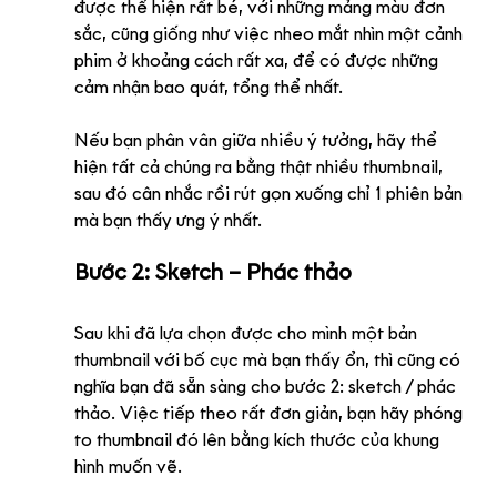
được thể hiện rất bé, với những mảng màu đơn 
sắc, cũng giống như việc nheo mắt nhìn một cảnh 
phim ở khoảng cách rất xa, để có được những 
cảm nhận bao quát, tổng thể nhất.
Nếu bạn phân vân giữa nhiều ý tưởng, hãy thể 
hiện tất cả chúng ra bằng thật nhiều thumbnail, 
sau đó cân nhắc rồi rút gọn xuống chỉ 1 phiên bản 
mà bạn thấy ưng ý nhất.
Bước 2: Sketch – Phác thảo
Sau khi đã lựa chọn được cho mình một bản 
thumbnail với bố cục mà bạn thấy ổn, thì cũng có 
nghĩa bạn đã sẵn sàng cho bước 2: sketch / phác 
thảo. Việc tiếp theo rất đơn giản, bạn hãy phóng 
to thumbnail đó lên bằng kích thước của khung 
hình muốn vẽ. 