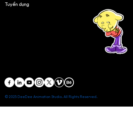
Tuyển dụng
(+84) 903 415 890
Head office: Central Point Bld., No. 219 Trung Kinh Str.,
Cau Giay Dist., Hanoi, Vietnam
Branch office: SGR Bld., No. 167 -169 Dien Bien Phu Str.,
District 1, Ho Chi Minh City, Vietnam
contact@deedeestudio.net
© 2025 DeeDee Animation Studio. All Rights Reserved.