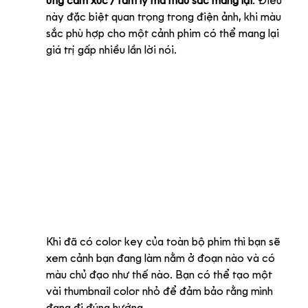
ứng cảm xúc / tâm lý mà màu sắc mang lại
. Điều 
này đặc biệt quan trọng trong điện ảnh, khi màu 
sắc phù hợp cho một cảnh phim có thể mang lại 
giá trị gấp nhiều lần lời nói.
Khi đã có color key của toàn bộ phim thì bạn sẽ 
xem cảnh bạn đang làm nằm ở đoạn nào và có 
màu chủ đạo như thế nào. Bạn có thể tạo một 
vài thumbnail color nhỏ để đảm bảo rằng mình 