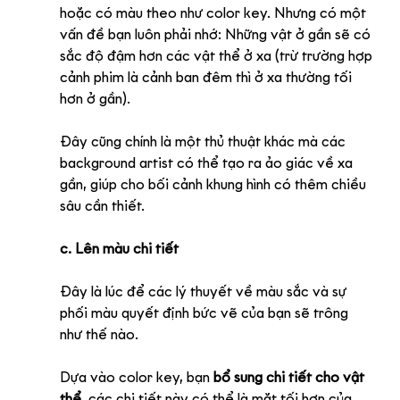
hoặc có màu theo như color key. Nhưng có một 
vấn đề bạn luôn phải nhớ: Những vật ở gần sẽ có 
sắc độ đậm hơn các vật thể ở xa (trừ trường hợp 
cảnh phim là cảnh ban đêm thì ở xa thường tối 
hơn ở gần).
Đây cũng chính là một thủ thuật khác mà các 
background artist có thể tạo ra ảo giác về xa 
gần, giúp cho bối cảnh khung hình có thêm chiều 
sâu cần thiết.
c. Lên màu chi tiết
Đây là lúc để các lý thuyết về màu sắc và sự 
phối màu quyết định bức vẽ của bạn sẽ trông 
như thế nào. 
Dựa vào color key, bạn 
bổ sung chi tiết cho vật 
thể
, các chi tiết này có thể là mặt tối hơn của 