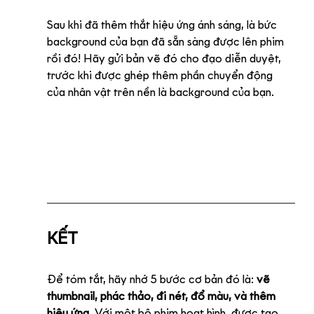
Sau khi đã thêm thắt hiệu ứng ánh sáng, là bức 
background của bạn đã sẵn sàng được lên phim 
rồi đó! Hãy gửi bản vẽ đó cho đạo diễn duyệt, 
trước khi được ghép thêm phần chuyển động 
của nhân vật trên nền là background của bạn.
KẾT
Để tóm tắt, hãy nhớ 5 bước cơ bản đó là: 
vẽ 
thumbnail, phác thảo, đi nét, đổ màu, và thêm 
hiệu ứng.
 Với một bộ phim hoạt hình, được tạo 