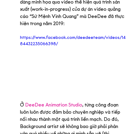
dàng minh họa qua video thể hiện quá trình sản 
xuất (work-in-progress) của dự án video quảng 
cáo “Sứ Mệnh Vinh Quang” mà DeeDee đã thực 
hiện trong năm 2019:
https://www.facebook.com/deedeeteam/videos/14
84432235066398/
Ở 
DeeDee Animation Studio
, từng công đoạn 
luôn luôn được đảm bảo chuyên nghiệp và tiếp 
nối nhau thành một quá trình liền mạch. Do đó, 
Background artist sẽ không bao giờ phải phân 
vân quá nhiều về những gì mình sắp vẽ (thi 