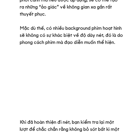
phối cảnh mà nếu được áp dụng, sẽ có thể tạo 
ra những “ảo giác” về không gian xa gần rất 
thuyết phục.
Mặc dù thế, có nhiều background phim hoạt hình 
sẽ không có sự khác biệt về độ dày nét, đó là do 
phong cách phim mà đạo diễn muốn thể hiện.
Khi đã hoàn thiện đi nét, bạn kiểm tra lại một 
lượt để chắc chắn rằng không bỏ sót bất kì một 